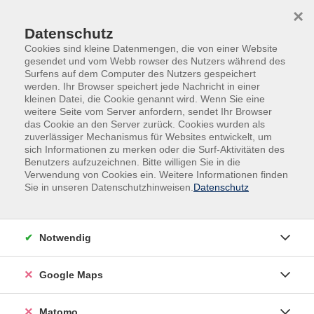
Skip to main content
Skip to page footer
×
Datenschutz
Cookies sind kleine Datenmengen, die von einer Website
gesendet und vom Webb rowser des Nutzers während des
Surfens auf dem Computer des Nutzers gespeichert
werden. Ihr Browser speichert jede Nachricht in einer
kleinen Datei, die Cookie genannt wird. Wenn Sie eine
weitere Seite vom Server anfordern, sendet Ihr Browser
das Cookie an den Server zurück. Cookies wurden als
zuverlässiger Mechanismus für Websites entwickelt, um
sich Informationen zu merken oder die Surf-Aktivitäten des
Gesellschaft, Politik, Umwelt
Benutzers aufzuzeichnen. Bitte willigen Sie in die
Vortragsreihe Lufa Speyer
Verwendung von Cookies ein. Weitere Informationen finden
Sie in unseren Datenschutzhinweisen.
Datenschutz
Hochverarbeitete Lebensmittel –
gut oder schlecht? (Vortragsreihe LUFA
Speyer)
Notwendig
Noch nie in der Menschheitsgeschichte war die
Ernährungsgrundlage so abwechslungsreich, allseits
Google Maps
verfügbar, kostengünstig und bequem in Beschaffung
und Zubereitung wie heute. Gleichzeitig zeigen eine
Matomo