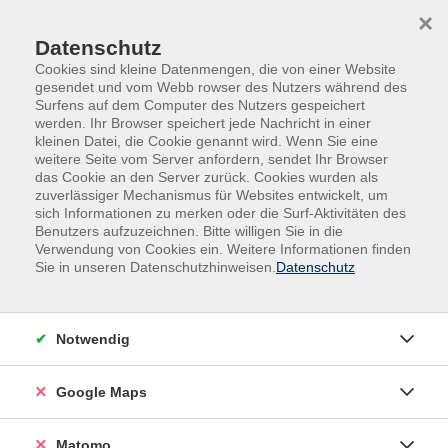
Skip to main content
Skip to page footer
×
Datenschutz
Cookies sind kleine Datenmengen, die von einer Website
gesendet und vom Webb rowser des Nutzers während des
Surfens auf dem Computer des Nutzers gespeichert
werden. Ihr Browser speichert jede Nachricht in einer
kleinen Datei, die Cookie genannt wird. Wenn Sie eine
weitere Seite vom Server anfordern, sendet Ihr Browser
das Cookie an den Server zurück. Cookies wurden als
zuverlässiger Mechanismus für Websites entwickelt, um
sich Informationen zu merken oder die Surf-Aktivitäten des
Gesundheit
Entspannung | Stressbewältigung
Benutzers aufzuzeichnen. Bitte willigen Sie in die
Verwendung von Cookies ein. Weitere Informationen finden
Stress lass nach – zurück in Ihre innere
Sie in unseren Datenschutzhinweisen.
Datenschutz
Balance
Resilienz-Workshop
Notwendig
Der Alltag ist oft schnell, laut und fordernd. Zwischen
Terminen, Erwartungen und Verantwortung verlieren
wir leicht den Kontakt zu uns selbst. Dieser Workshop
Google Maps
lädt Sie ein, innezuhalten, durchzuatmen und sich neu
auszurichten.
Matomo