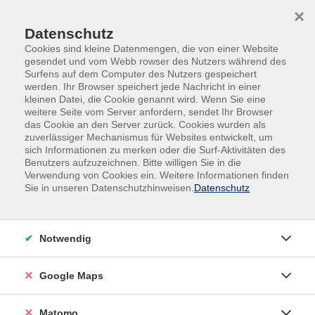
Skip to main content
Skip to page footer
×
Datenschutz
Cookies sind kleine Datenmengen, die von einer Website
gesendet und vom Webb rowser des Nutzers während des
Surfens auf dem Computer des Nutzers gespeichert
werden. Ihr Browser speichert jede Nachricht in einer
kleinen Datei, die Cookie genannt wird. Wenn Sie eine
weitere Seite vom Server anfordern, sendet Ihr Browser
das Cookie an den Server zurück. Cookies wurden als
zuverlässiger Mechanismus für Websites entwickelt, um
sich Informationen zu merken oder die Surf-Aktivitäten des
Gesundheit
Benutzers aufzuzeichnen. Bitte willigen Sie in die
Essen und Trinken | Kochkurse | Regionale Küche
Verwendung von Cookies ein. Weitere Informationen finden
Sie in unseren Datenschutzhinweisen.
Datenschutz
Herbstliche Tapas – auch zu Neuem Wein
Den Herbst genießen mit herzhaften oder süß-
Notwendig
herbstlichen Tapas. Es gibt Bruschetta mit Feigen,
Tomaten und Mozzarella, Schinkengipferl mit Mandel
und Käse, Lauchquiche mit Preiselbeeren, Pinsa mit
Google Maps
Birne, Bergkäse und Walnüssen und Zwiebel-Cheddar-
Muffins. Dazu passt neuer Wein.
Matomo