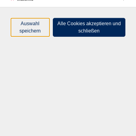
stellen? Was mache ich, wenn die App nicht mehr auf
dem Startbildschirm zu finden ist? Was sind Apps
überhaupt und welche sind empfehlenswert? Diese und
Auswahl
Alle Cookies akzeptieren und
weitere Fragen klären wir in dem Intensivworkshop
speichern
schließen
„Smartphone! Was nun?“. Der Workshop richtet sich
hauptsächlich an Nutzer*innen eines Smartphones
mit dem Betriebssystem Android, iOs-Nutzer*innen
(Apple) sind jedoch auch herzlich willkommen. Bitte
mitbringen: Ihr Smartphone, Ladekabel.
28,00
€
Gebühr:
(Kleingruppe)
Auf die Warteliste