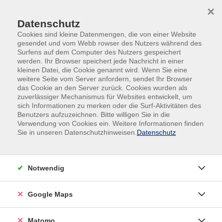
Skip to main content
Skip to page footer
×
Datenschutz
Cookies sind kleine Datenmengen, die von einer Website
gesendet und vom Webb rowser des Nutzers während des
Surfens auf dem Computer des Nutzers gespeichert
werden. Ihr Browser speichert jede Nachricht in einer
kleinen Datei, die Cookie genannt wird. Wenn Sie eine
weitere Seite vom Server anfordern, sendet Ihr Browser
das Cookie an den Server zurück. Cookies wurden als
zuverlässiger Mechanismus für Websites entwickelt, um
sich Informationen zu merken oder die Surf-Aktivitäten des
Sonderprogramme
Seniorenbildung
Benutzers aufzuzeichnen. Bitte willigen Sie in die
Smartphone
Verwendung von Cookies ein. Weitere Informationen finden
Sie in unseren Datenschutzhinweisen.
Datenschutz
Smartphone! Was nun?
Intensivworkshop für Senior*innen
Notwendig
Haben Sie ein Smartphone, wissen aber nicht so recht,
wie Sie damit umgehen sollen? Sie würden gern einen
Einstieg in die Funktionen des Smartphones
Google Maps
bekommen, haben vielleicht Fragen wie: Wie richte ich
den Internetzugang ein? Wie kann ich Tasten größer
Matomo