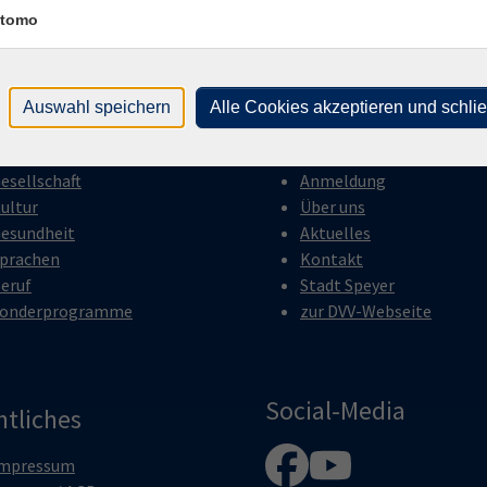
tomo
gramm
Inhalte
Auswahl speichern
Alle Cookies akzeptieren und schli
nline
Startseite
esellschaft
Anmeldung
ultur
Über uns
esundheit
Aktuelles
prachen
Kontakt
eruf
Stadt Speyer
onderprogramme
zur DVV-Webseite
Social-Media
htliches
mpressum