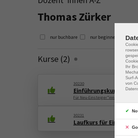
Thomas Zürker
nur buchbare
nur beginnende
Dat
Cooki
rowse
gespei
Kurse (
2
)
Loading...
Cookie
Ihr Br
Mechan
Surf-A
30230
von Co
Daten
Einführungskurs Laufe
Für Neu-Einsteiger*innen
No
30231
Laufkurs für Einsteige
Go