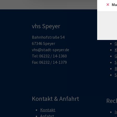
Ma
vhs Speyer
Pro
Bahnhofstraße 54
O
67346 Speyer
G
vhs@stadt-speyer.de
K
Tel: 06232 / 14-1360
G
Fax: 06232 / 14-1379
S
B
S
Kontakt & Anfahrt
Rec
Kontakt
I
Anfahrt