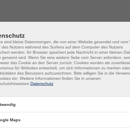
enschutz
es sind kleine Datenmengen, die von einer Website gesendet und vo
r des Nutzers während des Surfens auf dem Computer des Nutzers
chert werden. Ihr Browser speichert jede Nachricht in einer kleinen Dat
 genannt wird. Wenn Sie eine weitere Seite vom Server anfordern, se
owser das Cookie an den Server zurück. Cookies wurden als zuverlässi
ismus für Websites entwickelt, um sich Informationen zu merken oder
ktivitäten des Benutzers aufzuzeichnen. Bitte willigen Sie in die Verwe
okies ein. Weitere Informationen finden Sie in unseren
Fr .
1
schutzhinweisen.
Datenschutz
n
Rhei
twendig
Fr .
0
r*innen
Rhei
ogle Maps