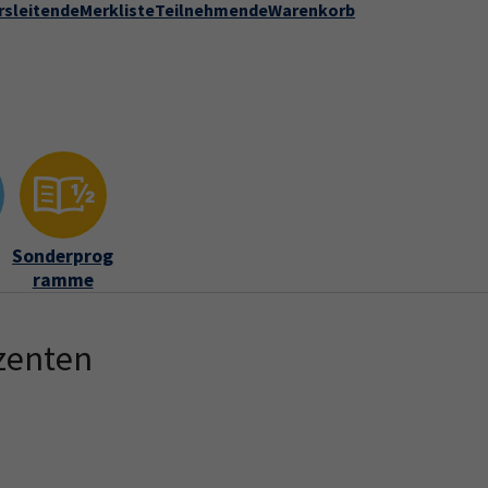
rsleitende
Merkliste
Teilnehmende
Warenkorb
Kontakt
Stadt Speyer
zur DVV-Webseite
ber uns"
Submenu for "Kontakt"
Sonderprog
ramme
zenten