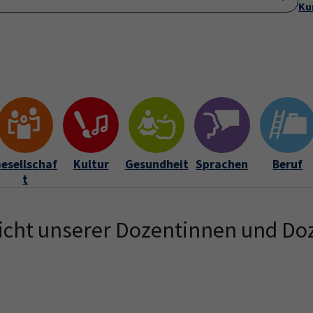
Ku
Startseite
Anmeldung
Über uns
Aktuelles
Submenu for "Ü
esellschaf
Kultur
Gesundheit
Sprachen
Beruf
t
icht unserer Dozentinnen und Do