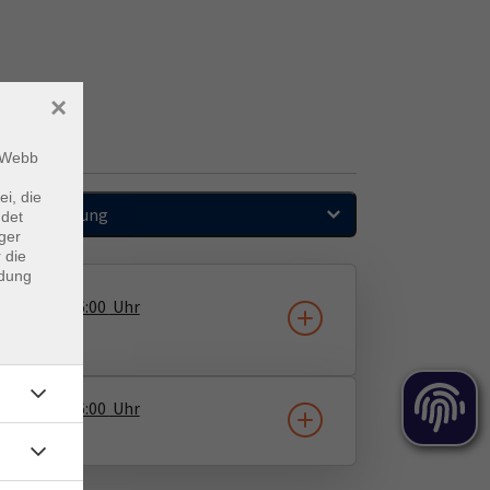
×
m Webb
ei, die
Sortierung
ndet
ger
 die
ndung
1.09.2026
16:00
Uhr
nstadion
2.10.2026
16:00
Uhr
nstadion