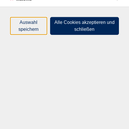
Herzlich willkommen bei der
Volkshochschule Speyer
Auswahl
Alle Cookies akzeptieren und
speichern
schließen
Wir freuen uns, Sie auf unserer
Internetseite begrüßen zu dürfen!