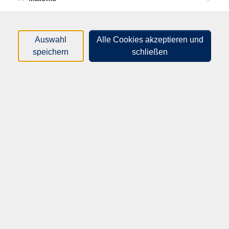
Herzlich willkommen bei der
Volkshochschule Speyer
Auswahl
Alle Cookies akzeptieren und
speichern
schließen
Wir freuen uns, Sie auf unserer
Internetseite begrüßen zu dürfen!