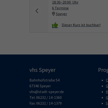
18:30–20:00 Uhr
6 Termine
Speyer
vhs Speyer
Pro
Bahnhofstraße 54
O
67346 Speyer
G
vhs@stadt-speyer.de
K
Tel: 06232 / 14-1360
G
Fax: 06232 / 14-1379
S