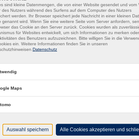
es sind kleine Datenmengen, die von einer Website gesendet und vo
r des Nutzers während des Surfens auf dem Computer des Nutzers
chert werden. Ihr Browser speichert jede Nachricht in einer kleinen Dat
 genannt wird. Wenn Sie eine weitere Seite vom Server anfordern, se
owser das Cookie an den Server zurück. Cookies wurden als zuverlässi
ismus für Websites entwickelt, um sich Informationen zu merken oder
ktivitäten des Benutzers aufzuzeichnen. Bitte willigen Sie in die Verwe
okies ein. Weitere Informationen finden Sie in unseren
schutzhinweisen.
Datenschutz
Integrationskurse / BAMF-
Programme
twendig
ogle Maps
tomo
Auswahl speichern
Alle Cookies akzeptieren und schli