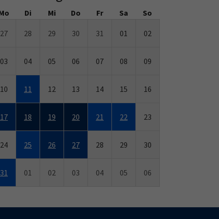
Mo
Di
Mi
Do
Fr
Sa
So
27
28
29
30
31
01
02
03
04
05
06
07
08
09
10
11
12
13
14
15
16
17
18
19
20
21
22
23
24
25
26
27
28
29
30
31
01
02
03
04
05
06