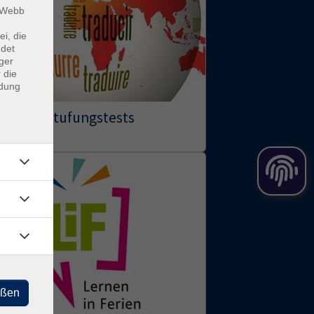
m Webb
ei, die
ndet
ger
 die
ndung
Einstufungstests
eßen