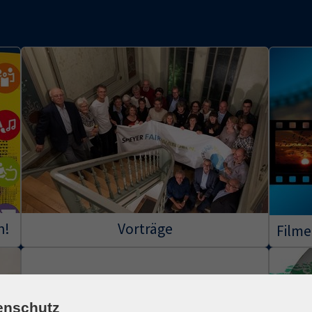
h!
Vorträge
Filme
enschutz