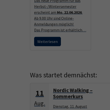
Das neue Programm für das
Herbst-/Wintersemester
erscheint am
Mo. 22.06.2026
.
Ab 9.00 Uhr sind Online-
Anmeldungen möglich!
Das Programm ist erhältlich…
Weiterlesen
Was startet demnächst:
Nordic Walking –
11
Sommerkurs
Aug.
Dienstag, 11. August