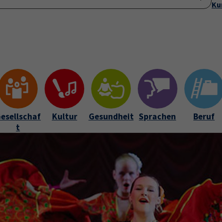
Ku
(current)
Startseite
Anmeldung
Über uns
Aktuelles
Submenu for "Ü
esellschaf
Kultur
Gesundheit
Sprachen
Beruf
t