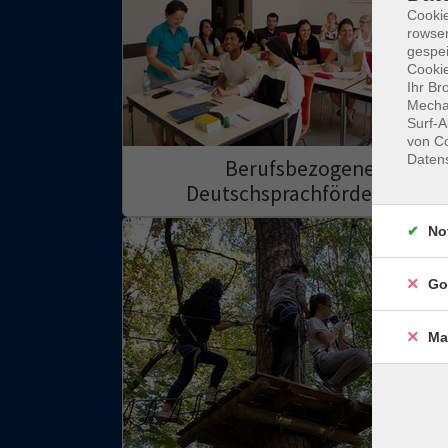
Cooki
rowse
gespei
Cookie
Ihr Br
Mechan
Surf-A
von Co
Daten
Berufsbezogene
Deutschsprachförderung
No
Go
Ma