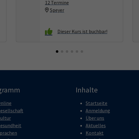
12 Termine
Speyer
gramm
Inhalte
nline
Startseite
esellschaft
Anmeldung
ultur
Über uns
esundheit
Aktuelles
prachen
Kontakt