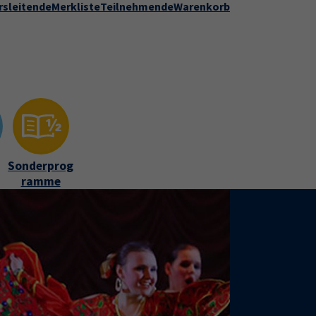
rsleitende
Merkliste
Teilnehmende
Warenkorb
Kontakt
Stadt Speyer
zur DVV-Webseite
ber uns"
Submenu for "Kontakt"
Sonderprog
ramme